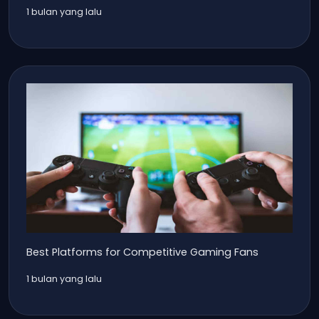
1 bulan yang lalu
Best Platforms for Competitive Gaming Fans
1 bulan yang lalu