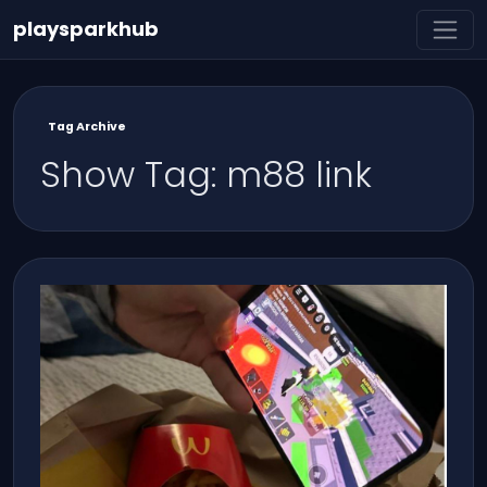
playsparkhub
Tag Archive
Show Tag: m88 link